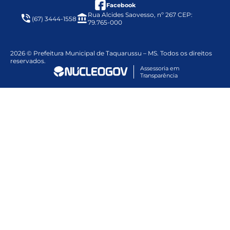
facebook
Facebook
Rua Alcides Saovesso, nº 267 CEP:
(67) 3444-1558
79.765-000
2026 © Prefeitura Municipal de Taquarussu – MS. Todos os direitos
reservados.
Assessoria em
Transparência