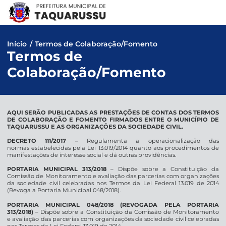
Pular
para
o
conteúdo
Início
/
Termos de Colaboração/Fomento
Termos de
Colaboração/Fomento
AQUI SERÃO PUBLICADAS AS PRESTAÇÕES DE CONTAS DOS TERMOS
DE COLABORAÇÃO E FOMENTO FIRMADOS ENTRE O MUNICÍPIO DE
TAQUARUSSU E AS ORGANIZAÇÕES DA SOCIEDADE CIVIL.
DECRETO 111/2017
– Regulamenta a operacionalização das
normas estabelecidas pela Lei 13.019/2014 quanto aos procedimentos de
manifestações de interesse social e dá outras providências.
PORTARIA MUNICIPAL 313/2018
– Dispõe sobre a Constituição da
Comissão de Monitoramento e avaliação das parcerias com organizações
da sociedade civil celebradas nos Termos da Lei Federal 13.019 de 2014
(Revoga a Portaria Municipal 048/2018).
PORTARIA MUNICIPAL 048/2018 (REVOGADA PELA PORTARIA
313/2018)
– Dispõe sobre a Constituição da Comissão de Monitoramento
e avaliação das parcerias com organizações da sociedade civil celebradas
nos Termos da Lei Federal 13.019 de 2014.