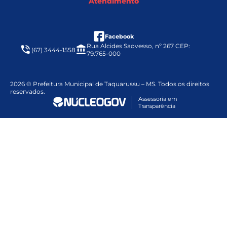
Atendimento
facebook
Facebook
Rua Alcides Saovesso, nº 267 CEP:
(67) 3444-1558
79.765-000
2026 © Prefeitura Municipal de Taquarussu – MS. Todos os direitos
reservados.
Assessoria em
Transparência