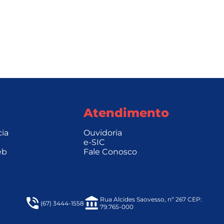
Atendimento
cia
Ouvidoria
e-SIC
eb
Fale Conosco
Rua Alcides Saovesso, nº 267 CEP:
(67) 3444-1558
79.765-000