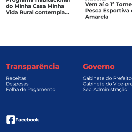
Programa Habitacional
Vem aí o 1º Torne
do Minha Casa Minha
Pesca Esportiva 
Vida Rural contempla
Amarela
Taquarussu
Transparência
Governo
Receitas
Gabinete do Prefeito
Despesas
Gabinete do Vice-pre
Folha de Pagamento
Sec. Administração
facebook
Facebook