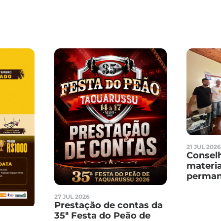
21 JUL 202
Conselh
materia
perman
arreca
com a r
27 JUL 2026
Prestação de contas da
Festa 
35ª Festa do Peão de