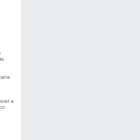
o
as
cana
over a
co