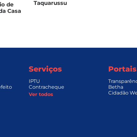
Taquarussu
io de
da Casa
Serviços
Portais
IPTU
Transparên
feito
Contracheque
Betha
Cidadão W
Ver todos