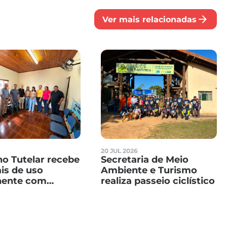
Ver mais relacionadas
6
20 JUL 2026
o Tutelar recebe
Secretaria de Meio
is de uso
Ambiente e Turismo
ente com
realiza passeio ciclístico
dação obtida
ealização da 35ª
do Peão