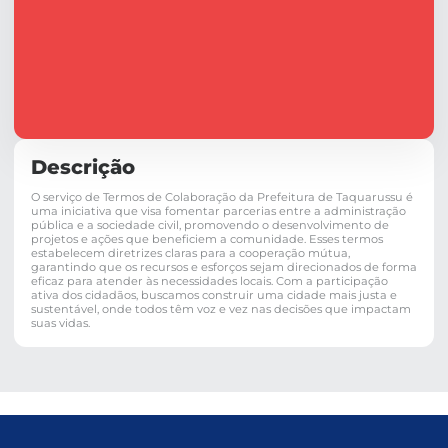
Descrição
O serviço de Termos de Colaboração da Prefeitura de Taquarussu é
uma iniciativa que visa fomentar parcerias entre a administração
pública e a sociedade civil, promovendo o desenvolvimento de
projetos e ações que beneficiem a comunidade. Esses termos
estabelecem diretrizes claras para a cooperação mútua,
garantindo que os recursos e esforços sejam direcionados de forma
eficaz para atender às necessidades locais. Com a participação
ativa dos cidadãos, buscamos construir uma cidade mais justa e
sustentável, onde todos têm voz e vez nas decisões que impactam
suas vidas.