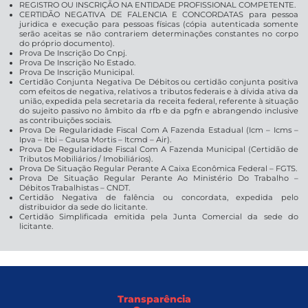
REGISTRO OU INSCRIÇÃO NA ENTIDADE PROFISSIONAL COMPETENTE.
CERTIDÃO NEGATIVA DE FALENCIA E CONCORDATAS para pessoa
juridica e execução para pessoas físicas (cópia autenticada somente
serão aceitas se não contrariem determinações constantes no corpo
do próprio documento).
Prova De Inscrição Do Cnpj.
Prova De Inscrição No Estado.
Prova De Inscrição Municipal.
Certidão Conjunta Negativa De Débitos ou certidão conjunta positiva
com efeitos de negativa, relativos a tributos federais e à dívida ativa da
união, expedida pela secretaria da receita federal, referente à situação
do sujeito passivo no âmbito da rfb e da pgfn e abrangendo inclusive
as contribuições sociais.
Prova De Regularidade Fiscal Com A Fazenda Estadual (Icm – Icms –
Ipva – Itbi – Causa Mortis – Itcmd – Air).
Prova De Regularidade Fiscal Com A Fazenda Municipal (Certidão de
Tributos Mobiliários / Imobiliários).
Prova De Situação Regular Perante A Caixa Econômica Federal – FGTS.
Prova De Situação Regular Perante Ao Ministério Do Trabalho –
Débitos Trabalhistas – CNDT.
Certidão Negativa de falência ou concordata, expedida pelo
distribuidor da sede do licitante.
Certidão Simplificada emitida pela Junta Comercial da sede do
licitante.
Transparência